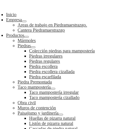
Saltar
oggle
al
avigation
Inicio
contenido
Empresa
Areas de trabajo en Piedramaestrazgo.
Cantera Piedramaestrazgo
Productos
Mármoles
Piedras
Colección piedras para mampostería
Piedras irregulares
Piedras regulares
Piedra escollera
Piedra escollera cizallada
Piedra escarfilada
Piedra Premontada
Taco mampostería
Taco mampostería irregular
Taco mampostería cizallado
Obra civil
Muros de contención
Paisajismo y jardinería
Huellas de pizarra natural
Listón de pizarra natural
Cascadas de piedra natural