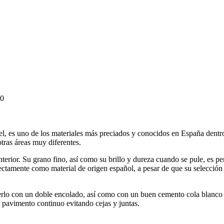
00
, es uno de los materiales más preciados y conocidos en España dentr
tras áreas muy diferentes.
terior. Su grano fino, así como su brillo y dureza cuando se pule, es p
fectamente como material de origen español, a pesar de que su selecció
erlo con un doble encolado, así como con un buen cemento cola blanco p
to pavimento continuo evitando cejas y juntas.