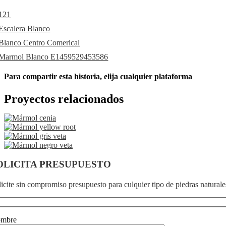
Para compartir esta historia, elija cualquier plataforma
Facebook
X
Reddit
LinkedIn
WhatsApp
Telegram
Tumblr
Pinterest
Vk
Xing
Correo
Proyectos relacionados
electrónico
OLICITA PRESUPUESTO
icite sin compromiso presupuesto para culquier tipo de piedras naturales
mbre