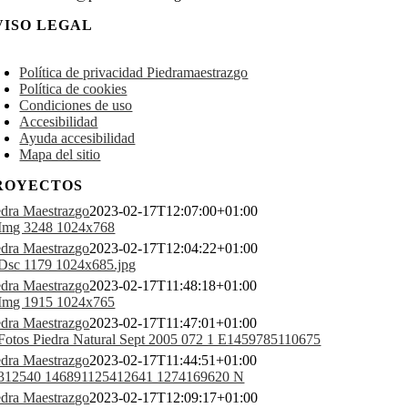
VISO LEGAL
oggle
avigation
Política de privacidad Piedramaestrazgo
Política de cookies
Condiciones de uso
Accesibilidad
Ayuda accesibilidad
Mapa del sitio
ROYECTOS
edra Maestrazgo
2023-02-17T12:07:00+01:00
edra Maestrazgo
2023-02-17T12:04:22+01:00
edra Maestrazgo
2023-02-17T11:48:18+01:00
edra Maestrazgo
2023-02-17T11:47:01+01:00
edra Maestrazgo
2023-02-17T11:44:51+01:00
edra Maestrazgo
2023-02-17T12:09:17+01:00