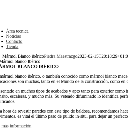
oggle
avigation
Área tecnica
Noticias
Contacto
Tienda
Mármol Blanco ibérico
Piedra Maestrazgo
2023-02-15T20:18:29+01:
ÁRMOL BLANCO IBÉRICO
 mármol blanco ibérico, o también conocido como mármol blanco macael
licaciones son muchas, tanto en el Mundo de la construcción, como en o
esentado en muchos tipos de acabados y apto tanto para exterior como in
ánsito, escaleras, y mucho más. Su veteado difuminado lo identifica per
ificados.
la hora de revestir paredes con este tipo de baldosa, recomendamos hac
imentos, es vital el último paso de pulido in-situ, para dejar un perfec
a más información