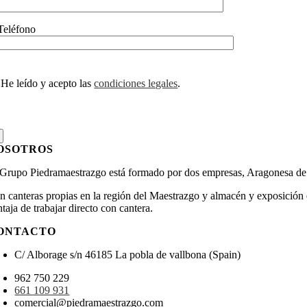
Teléfono
He leído y acepto las
condiciones legales
.
OSOTROS
 Grupo Piedramaestrazgo está formado por dos empresas, Aragonesa de 
n canteras propias en la región del Maestrazgo y almacén y exposición e
taja de trabajar directo con cantera.
ONTACTO
C/ Alborage s/n 46185 La pobla de vallbona (Spain)
962 750 229
661 109 931
comercial@piedramaestrazgo.com