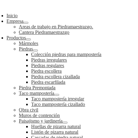
Saltar
oggle
al
avigation
Inicio
contenido
Empresa
Areas de trabajo en Piedramaestrazgo.
Cantera Piedramaestrazgo
Productos
Mármoles
Piedras
Colección piedras para mampostería
Piedras irregulares
Piedras regulares
Piedra escollera
Piedra escollera cizallada
Piedra escarfilada
Piedra Premontada
Taco mampostería
Taco mampostería irregular
Taco mampostería cizallado
Obra civil
Muros de contención
Paisajismo y jardinería
Huellas de pizarra natural
Listón de pizarra natural
Cascadas de piedra natural