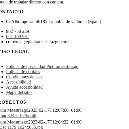
taja de trabajar directo con cantera.
ONTACTO
C/ Alborage s/n 46185 La pobla de vallbona (Spain)
962 750 229
661 109 931
comercial@piedramaestrazgo.com
VISO LEGAL
oggle
avigation
Política de privacidad Piedramaestrazgo
Política de cookies
Condiciones de uso
Accesibilidad
Ayuda accesibilidad
Mapa del sitio
ROYECTOS
edra Maestrazgo
2023-02-17T12:07:00+01:00
edra Maestrazgo
2023-02-17T12:04:22+01:00