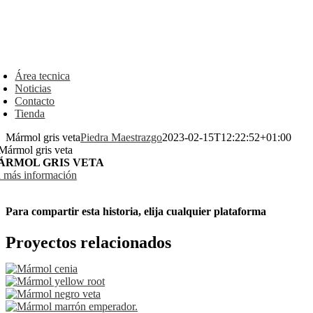
oggle
avigation
Área tecnica
Noticias
Contacto
Tienda
Mármol gris veta
Piedra Maestrazgo
2023-02-15T12:22:52+01:00
ÁRMOL GRIS VETA
a más información
Para compartir esta historia, elija cualquier plataforma
Facebook
X
Reddit
LinkedIn
WhatsApp
Telegram
Tumblr
Pinterest
Vk
Xing
Correo
Proyectos relacionados
electrónico